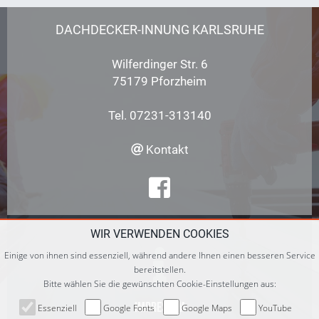
DACHDECKER-INNUNG KARLSRUHE
Wilferdinger Str. 6
75179 Pforzheim
Tel. 07231-313140
Kontakt
WIR VERWENDEN COOKIES

Einige von ihnen sind essenziell, während andere Ihnen einen besseren Service
bereitstellen.
Bitte wählen Sie die gewünschten Cookie-Einstellungen aus:
Impressum
Essenziell
Google Fonts
Google Maps
YouTube