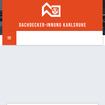
DACHDECKER-INNUNG KARLSRUHE