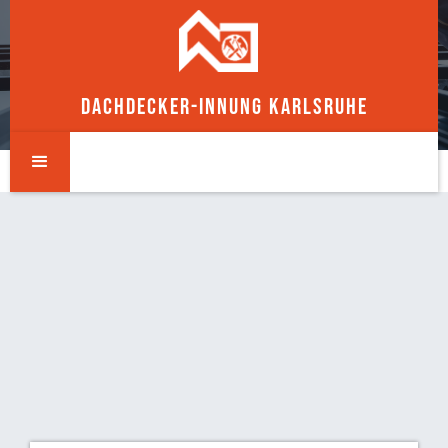
DACHDECKER-INNUNG KARLSRUHE